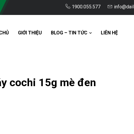
1900.055.577
info@dai
CHỦ
GIỚI THIỆU
BLOG – TIN TỨC
LIÊN HỆ
y cochi 15g mè đen