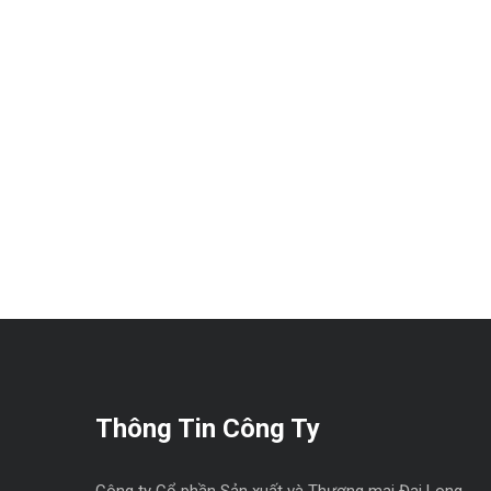
Thông Tin Công Ty
Công ty Cổ phần Sản xuất và Thương mại Đại Long