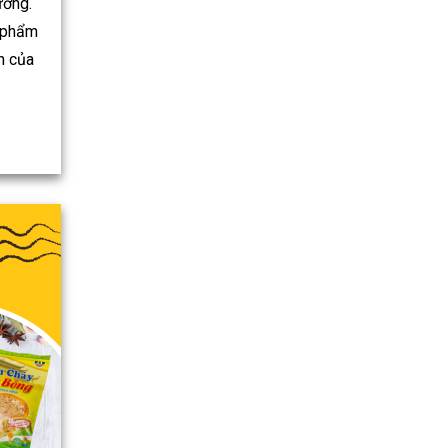
ường.
n phẩm
n của