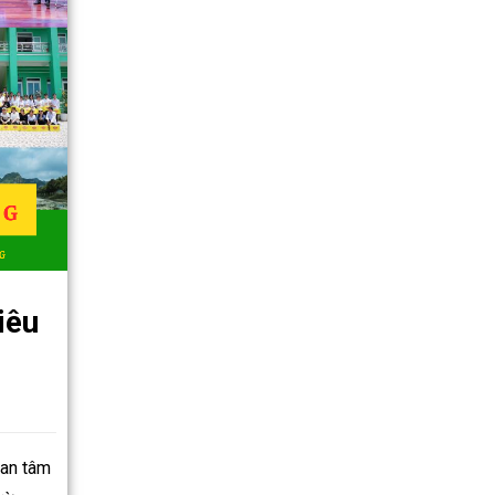
iêu
uan tâm