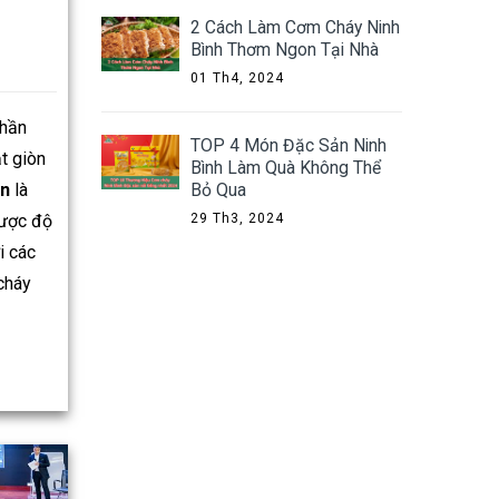
2 Cách Làm Cơm Cháy Ninh
Bình Thơm Ngon Tại Nhà
01 Th4, 2024
phần
TOP 4 Món Đặc Sản Ninh
t giòn
Bình Làm Quà Không Thể
Bỏ Qua
ển
là
29 Th3, 2024
được độ
i các
cháy