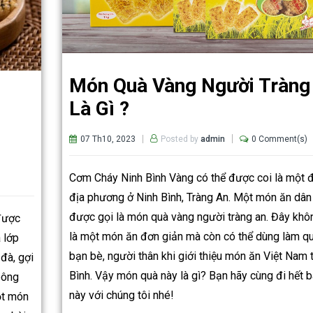
Món Quà Vàng Người Tràng
Là Gì ?
07 Th10, 2023
0 Comment(s)
Posted by
admin
Cơm Cháy Ninh Bình Vàng có thể được coi là một 
địa phương ở Ninh Bình, Tràng An. Một món ăn dân
được gọi là món quà vàng người tràng an. Đây khô
được
là một món ăn đơn giản mà còn có thể dùng làm q
 lớp
bạn bè, người thân khi giới thiệu món ăn Việt Nam 
đà, gợi
Bình. Vậy món quà này là gì? Bạn hãy cùng đi hết bà
bông
này với chúng tôi nhé!
ột món