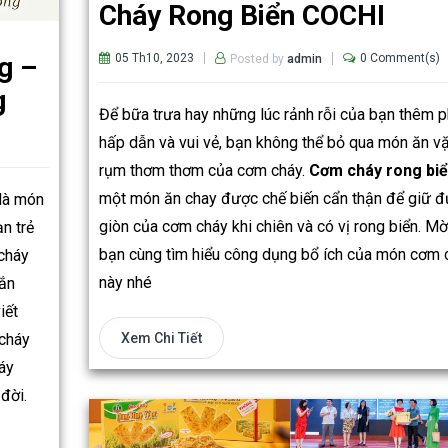
Cháy Rong Biển COCHI
g –
05 Th10, 2023
0 Comment(s)
Posted by
admin
g
Để bữa trưa hay những lúc rảnh rỗi của bạn thêm 
hấp dẫn và vui vẻ, bạn không thể bỏ qua món ăn vặ
rụm thơm thơm của cơm cháy.
Cơm cháy rong bi
một món ăn chay được chế biến cẩn thận để giữ 
là món
giòn của cơm cháy khi chiên và có vị rong biển. Mờ
n trẻ
bạn cùng tìm hiểu công dụng bổ ích của món cơm 
cháy
này nhé
hắn
iết
 cháy
Xem Chi Tiết
áy
đời.