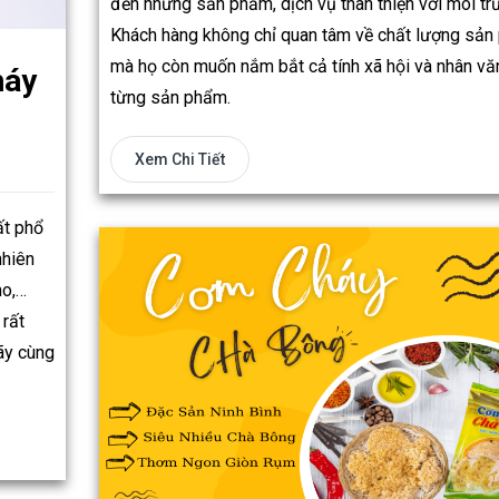
đến những sản phẩm, dịch vụ thân thiện với môi tr
Khách hàng không chỉ quan tâm về chất lượng sả
mà họ còn muốn nắm bắt cả tính xã hội và nhân vă
háy
từng sản phẩm.
Xem Chi Tiết
ất phổ
nhiên
ho,…
 rất
Hãy cùng