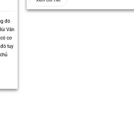
Xem Chi Tiết
ng đó
Bùi Văn
 có cơ
 đó tuy
 chủ