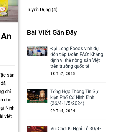
Tuyển Dụng
(4)
Bài Viết Gần Đây
 An
Đại Long Foods vinh dự
đón tiếp Đoàn FAO: Khẳng
định vị thế nông sản Việt
trên trường quốc tế
18 Th7, 2025
đặc sản
 dã,
Tổng Hợp Thông Tin Sự
ng chỉ
kiện Phố Cổ Ninh Bình
uà cho
(26/4-1/5/2024)
tại Ninh
09 Th4, 2024
i viết
Vui Chơi Kì Nghỉ Lễ 30/4-