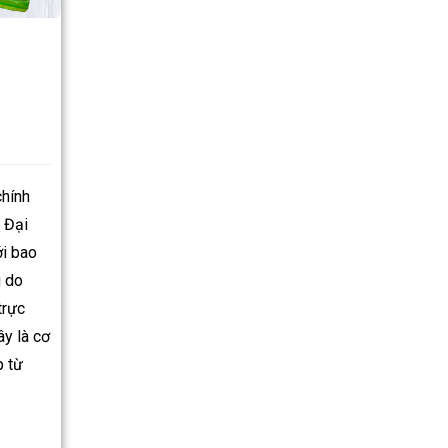
hính
 Đại
ới bao
g do
trực
ây là cơ
p từ