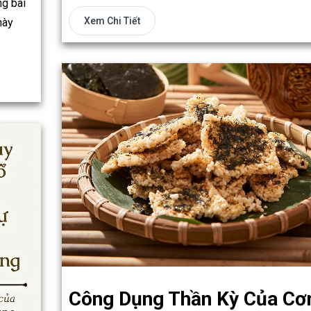
ng bài
Xem Chi Tiết
này
Công Dụng Thần Kỳ Của C