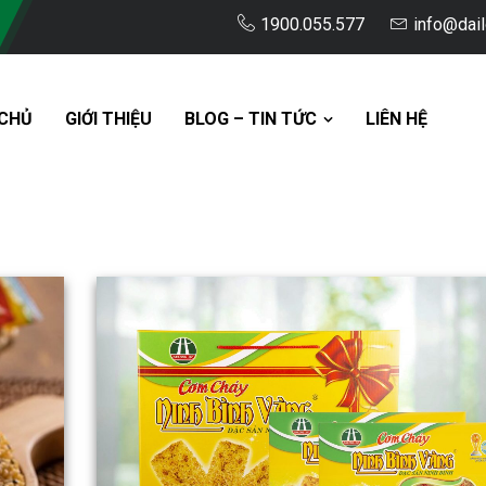
1900.055.577
info@dai
CHỦ
GIỚI THIỆU
BLOG – TIN TỨC
LIÊN HỆ