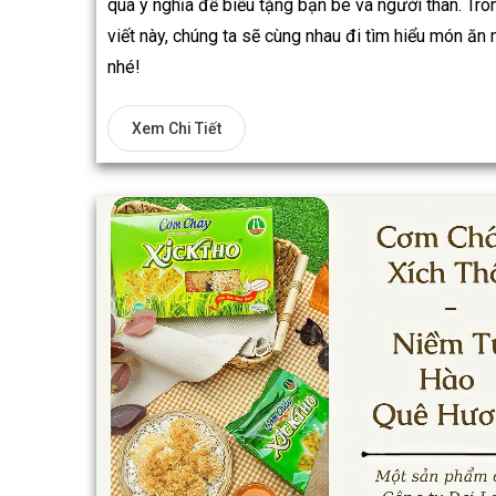
quà ý nghĩa để biếu tặng bạn bè và người thân. Tro
viết này, chúng ta sẽ cùng nhau đi tìm hiểu món ăn 
nhé!
Xem Chi Tiết