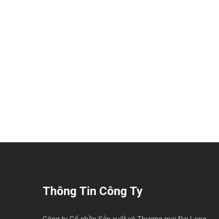
Thông Tin Công Ty
Công ty Cổ phần Sản xuất và Thương mại Đại Long