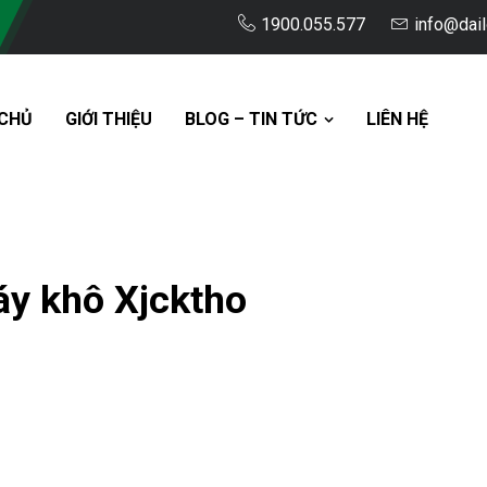
1900.055.577
info@dai
CHỦ
GIỚI THIỆU
BLOG – TIN TỨC
LIÊN HỆ
y khô Xjcktho