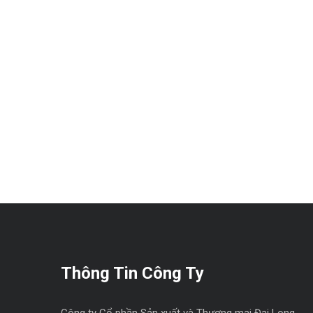
Thông Tin Công Ty
Công ty Cổ phần Sản xuất và Thương mại Đại Long