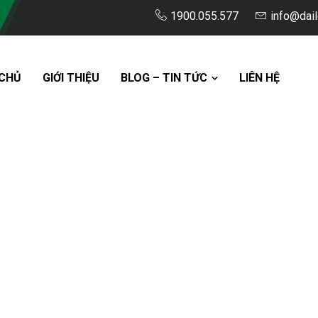
1900.055.577
info@dai
CHỦ
GIỚI THIỆU
BLOG – TIN TỨC
LIÊN HỆ