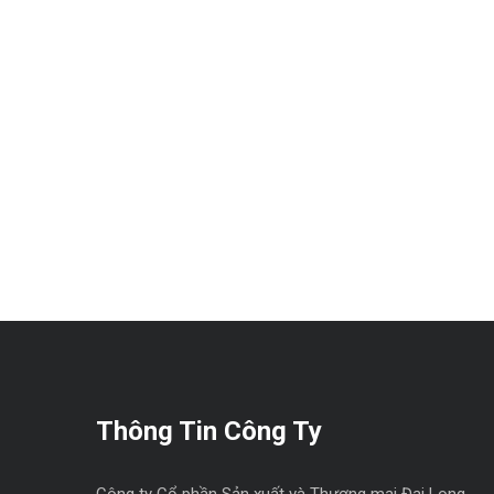
Thông Tin Công Ty
Công ty Cổ phần Sản xuất và Thương mại Đại Long