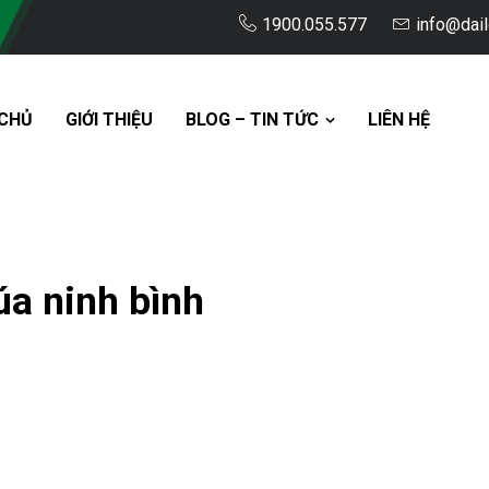
1900.055.577
info@dai
CHỦ
GIỚI THIỆU
BLOG – TIN TỨC
LIÊN HỆ
a ninh bình