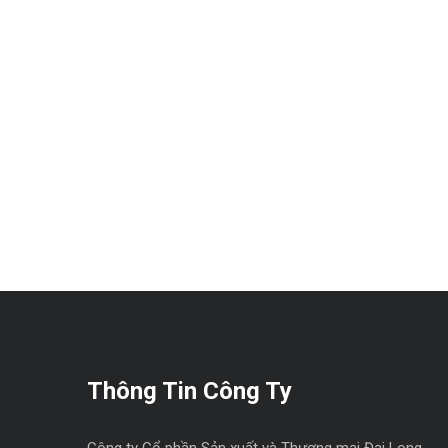
Thông Tin Công Ty
Công ty Cổ phần Sản xuất và Thương mại Đại Long