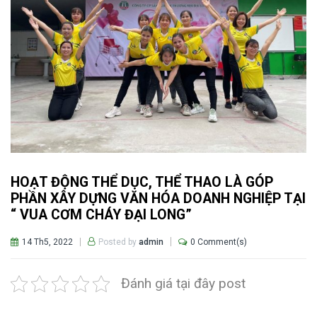
HOẠT ĐỘNG THỂ DỤC, THỂ THAO LÀ GÓP
PHẦN XÂY DỰNG VĂN HÓA DOANH NGHIỆP TẠI
“ VUA CƠM CHÁY ĐẠI LONG”
14 Th5, 2022
0 Comment(s)
Posted by
admin
Đánh giá tại đây post