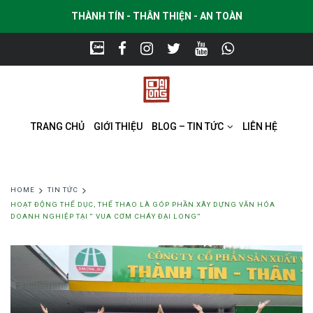
THÀNH TÍN - THÂN THIỆN - AN TOÀN
TRANG CHỦ
GIỚI THIỆU
BLOG – TIN TỨC
LIÊN HỆ
HOME
TIN TỨC
HOẠT ĐỘNG THỂ DỤC, THỂ THAO LÀ GÓP PHẦN XÂY DỰNG VĂN HÓA
DOANH NGHIỆP TẠI “ VUA CƠM CHÁY ĐẠI LONG”