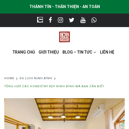
THÀNH TÍN - THÂN THIỆN - AN TOÀN
TRANG CHỦ
GIỚI THIỆU
BLOG – TIN TỨC
LIÊN HỆ
HOME
DU LỊCH NINH BÌNH
TỔNG HỢP CÁC HOMESTAY ĐẸP NINH BÌNH MÀ BẠN CẦN BIẾT