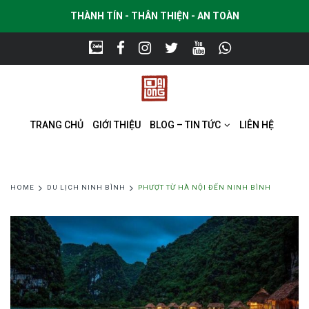
THÀNH TÍN - THÂN THIỆN - AN TOÀN
TRANG CHỦ
GIỚI THIỆU
BLOG – TIN TỨC
LIÊN HỆ
HOME
DU LỊCH NINH BÌNH
PHƯỢT TỪ HÀ NỘI ĐẾN NINH BÌNH