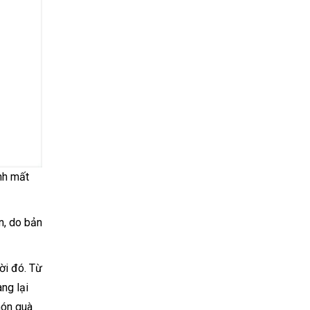
ánh mất
n, do bản
ời đó. Từ
ng lại
món quà