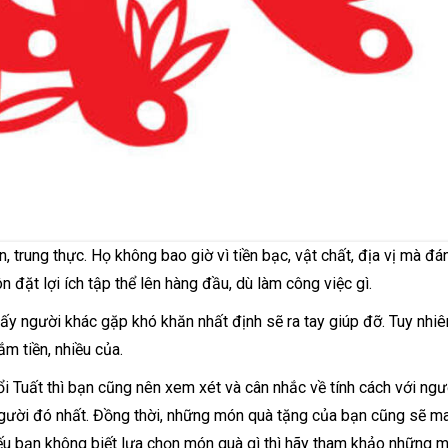
, trung thực. Họ không bao giờ vì tiền bạc, vật chất, địa vị mà đ
ôn đặt lợi ích tập thể lên hàng đầu, dù làm công việc gì.
hấy người khác gặp khó khăn nhất định sẽ ra tay giúp đỡ. Tuy nhiê
ắm tiền, nhiều của.
ổi Tuất thì bạn cũng nên xem xét và cân nhắc về tính cách với ngư
gười đó nhất. Đồng thời, những món quà tặng của bạn cũng sẽ ma
ếu bạn không biết lựa chọn món quà gì thì hãy tham khảo những 