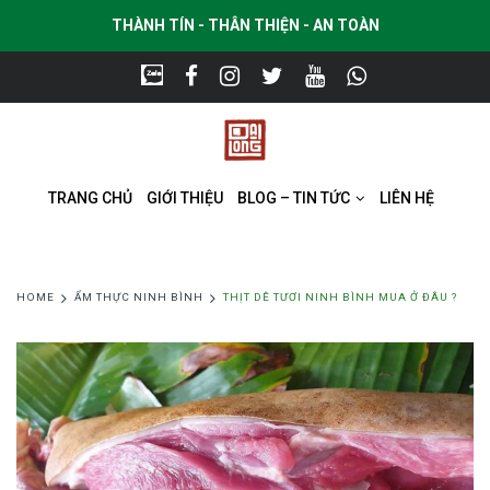
THÀNH TÍN - THÂN THIỆN - AN TOÀN
TRANG CHỦ
GIỚI THIỆU
BLOG – TIN TỨC
LIÊN HỆ
HOME
ẨM THỰC NINH BÌNH
THỊT DÊ TƯƠI NINH BÌNH MUA Ở ĐÂU ?