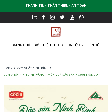
THÀNH TÍN - THÂN THIỆN - AN TOÀN
TRANG CHỦ
GIỚI THIỆU
BLOG – TIN TỨC
LIÊN HỆ
HOME
CƠM CHÁY NINH BÌNH
CƠM CHÁY NINH BÌNH VÀNG – MÓN QUÀ ĐẶC SẢN NGƯỜI TRÀNG AN