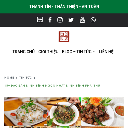
THÀNH TÍN - THÂN THIỆN - AN TOÀN
TRANG CHỦ
GIỚI THIỆU
BLOG – TIN TỨC
LIÊN HỆ
HOME
TIN TỨC
15+ ĐẶC SẢN NINH BÌNH NGON NHẤT NINH BÌNH PHẢI THỬ