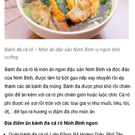
Bánh đa cá rô – Món ăn đặc sản Ninh Bình vị ngon khó
cưỡng
Bánh đa cá rô là món ăn ngon đặc sản Ninh Bình và độc đáo
của Ninh Bình, được làm từ bột gạo nếp xay nhuyễn rồi ép
thành các lát bánh đa mỏng. Bánh đa được phơi khô rồi chiên
giòn để ăn kèm với cá rô phi chiên giòn hoặc luộc chín. Cá rô
phi được xé sợi rồi trộn với các loại gia vị như muối, tiêu, tỏi,
ớt,… để tạo ra hương vị đậm đà cho món ăn.
Địa điểm ăn bánh đa cá rô Ninh Bình ngon:
Quán bánh đa cá rô Liên Đồng: 94 Hoàng Diệu, Phố Tây