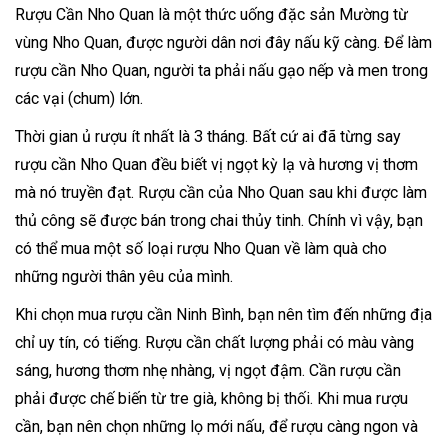
Rượu Cần Nho Quan là một thức uống đặc sản Mường từ
vùng Nho Quan, được người dân nơi đây nấu kỹ càng. Để làm
rượu cần Nho Quan, người ta phải nấu gạo nếp và men trong
các vại (chum) lớn.
Thời gian ủ rượu ít nhất là 3 tháng. Bất cứ ai đã từng say
rượu cần Nho Quan đều biết vị ngọt kỳ lạ và hương vị thơm
mà nó truyền đạt. Rượu cần của Nho Quan sau khi được làm
thủ công sẽ được bán trong chai thủy tinh. Chính vì vậy, bạn
có thể mua một số loại rượu Nho Quan về làm quà cho
những người thân yêu của mình.
Khi chọn mua rượu cần Ninh Bình, bạn nên tìm đến những địa
chỉ uy tín, có tiếng. Rượu cần chất lượng phải có màu vàng
sáng, hương thơm nhẹ nhàng, vị ngọt đậm. Cần rượu cần
phải được chế biến từ tre già, không bị thối. Khi mua rượu
cần, bạn nên chọn những lọ mới nấu, để rượu càng ngon và