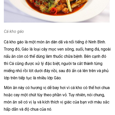
Cá kho gáo
Cá kho gáo là một món ăn dân dã và nổi tiếng ở Ninh Bình.
Trong đó, Gáo là loại cây mọc ven sông, suối, hang đá, ngoài
nấu ăn còn có thể dùng làm thuốc chữa bệnh. Bên cạnh đó
thì Cá cũng được xử lý đặc biệt, người ta cắt thành từng
miếng nhỏ rồi lót dưới đáy nồi, sau đó ấn cá lên trên và phủ
lớp trên tiếp tục là nhiều lớp Gáo.
Món ăn này có hương vị dễ bay hơi vì cá kho có thể hơi chua
hoặc cay một chút tùy theo phần vỏ. Tuy nhiên, nói chung,
món ăn sẽ có vị lạ và kích thích vị giác của bạn với màu sắc
hấp dẫn và độ chua của nó.