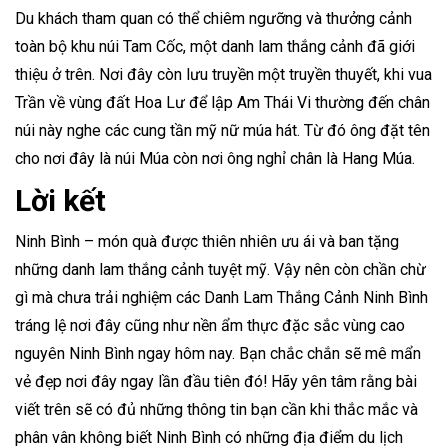
Du khách tham quan có thể chiêm ngưỡng và thưởng cảnh
toàn bộ khu núi Tam Cốc, một danh lam thắng cảnh đã giới
thiệu ở trên. Nơi đây còn lưu truyền một truyền thuyết, khi vua
Trần về vùng đất Hoa Lư để lập Am Thái Vi thường đến chân
núi này nghe các cung tần mỹ nữ múa hát. Từ đó ông đặt tên
cho nơi đây là núi Múa còn nơi ông nghỉ chân là Hang Múa.
Lời kết
Ninh Bình – món quà được thiên nhiên ưu ái và ban tặng
những danh lam thắng cảnh tuyệt mỹ. Vậy nên còn chần chừ
gì mà chưa trải nghiệm các Danh Lam Thắng Cảnh Ninh Bình
tráng lệ nơi đây cũng như nền ẩm thực đặc sắc vùng cao
nguyên Ninh Bình ngay hôm nay. Bạn chắc chắn sẽ mê mẩn
vẻ đẹp nơi đây ngay lần đầu tiên đó! Hãy yên tâm rằng bài
viết trên sẽ có đủ những thông tin bạn cần khi thắc mắc và
phân vân không biết Ninh Bình có những địa điểm du lịch