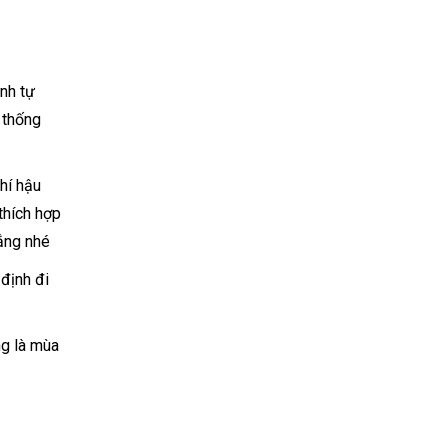
ình tự
n thống
hí hậu
thích hợp
nắng nhé
 định đi
ng là mùa