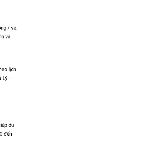
ng / vé.
nh và
heo lịch
ủ Lý –
giúp du
00 đến