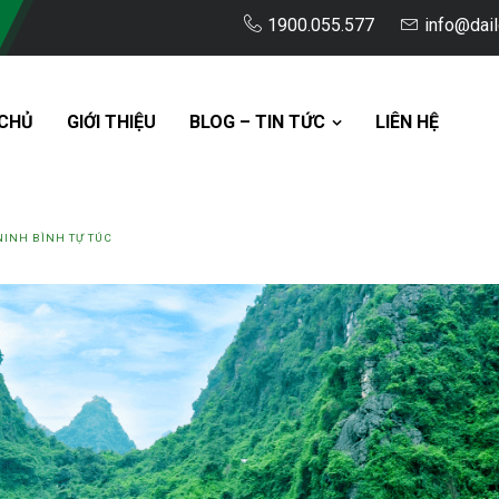
1900.055.577
info@dai
CHỦ
GIỚI THIỆU
BLOG – TIN TỨC
LIÊN HỆ
NINH BÌNH TỰ TÚC