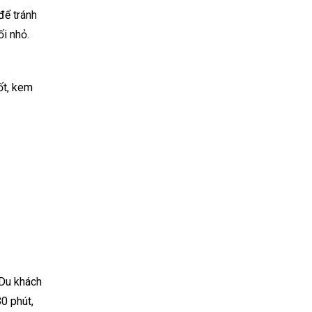
để tránh
ối nhỏ.
ốt, kem
 Du khách
0 phút,