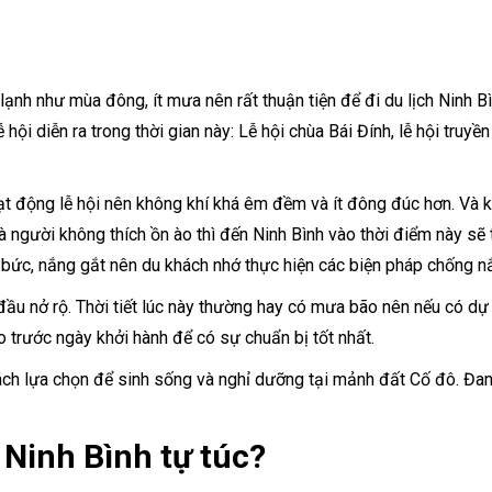
 lạnh như mùa đông, ít mưa nên rất thuận tiện để đi du lịch Ninh B
hội diễn ra trong thời gian này: Lễ hội chùa Bái Đính, lễ hội truyề
t động lễ hội nên không khí khá êm đềm và ít đông đúc hơn. Và k
 người không thích ồn ào thì đến Ninh Bình vào thời điểm này sẽ 
i bức, nắng gắt nên du khách nhớ thực hiện các biện pháp chống 
đầu nở rộ. Thời tiết lúc này thường hay có mưa bão nên nếu có dự
o trước ngày khởi hành để có sự chuẩn bị tốt nhất.
ách lựa chọn để sinh sống và nghỉ dưỡng tại mảnh đất Cố đô. Đa
h Ninh Bình tự túc?