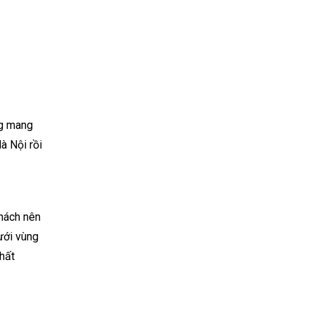
ng mang
à Nội rồi
khách nên
ưới vùng
chất