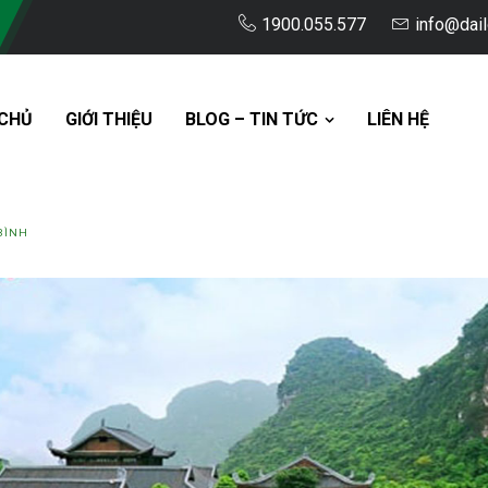
1900.055.577
info@dai
CHỦ
GIỚI THIỆU
BLOG – TIN TỨC
LIÊN HỆ
BÌNH