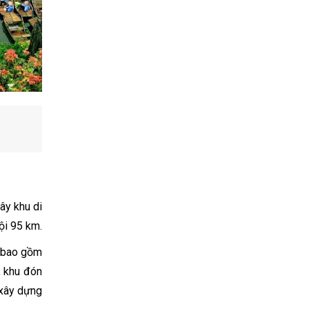
ây khu di
ội 95 km.
a bao gồm
, khu đón
 xây dựng