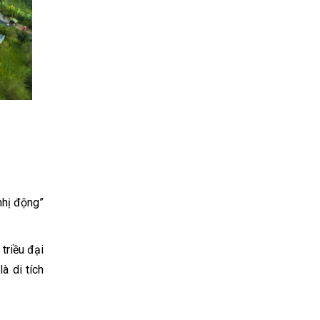
nhị động”
triều đại
à di tích